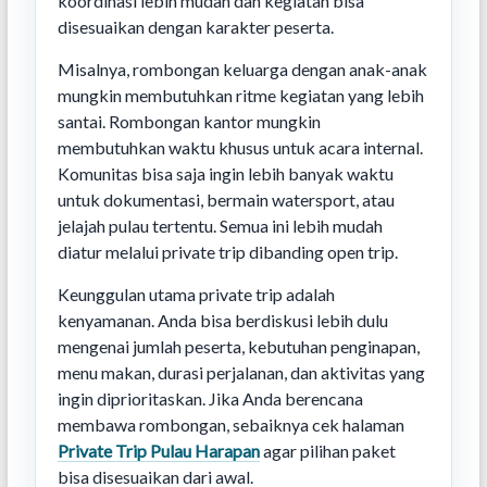
koordinasi lebih mudah dan kegiatan bisa
disesuaikan dengan karakter peserta.
Misalnya, rombongan keluarga dengan anak-anak
mungkin membutuhkan ritme kegiatan yang lebih
santai. Rombongan kantor mungkin
membutuhkan waktu khusus untuk acara internal.
Komunitas bisa saja ingin lebih banyak waktu
untuk dokumentasi, bermain watersport, atau
jelajah pulau tertentu. Semua ini lebih mudah
diatur melalui private trip dibanding open trip.
Keunggulan utama private trip adalah
kenyamanan. Anda bisa berdiskusi lebih dulu
mengenai jumlah peserta, kebutuhan penginapan,
menu makan, durasi perjalanan, dan aktivitas yang
ingin diprioritaskan. Jika Anda berencana
membawa rombongan, sebaiknya cek halaman
Private Trip Pulau Harapan
agar pilihan paket
bisa disesuaikan dari awal.