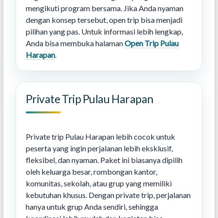
mengikuti program bersama. Jika Anda nyaman
dengan konsep tersebut, open trip bisa menjadi
pilihan yang pas. Untuk informasi lebih lengkap,
Anda bisa membuka halaman
Open Trip Pulau
Harapan
.
Private Trip Pulau Harapan
Private trip Pulau Harapan lebih cocok untuk
peserta yang ingin perjalanan lebih eksklusif,
fleksibel, dan nyaman. Paket ini biasanya dipilih
oleh keluarga besar, rombongan kantor,
komunitas, sekolah, atau grup yang memiliki
kebutuhan khusus. Dengan private trip, perjalanan
hanya untuk grup Anda sendiri, sehingga