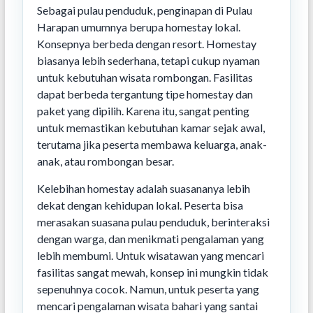
Sebagai pulau penduduk, penginapan di Pulau
Harapan umumnya berupa homestay lokal.
Konsepnya berbeda dengan resort. Homestay
biasanya lebih sederhana, tetapi cukup nyaman
untuk kebutuhan wisata rombongan. Fasilitas
dapat berbeda tergantung tipe homestay dan
paket yang dipilih. Karena itu, sangat penting
untuk memastikan kebutuhan kamar sejak awal,
terutama jika peserta membawa keluarga, anak-
anak, atau rombongan besar.
Kelebihan homestay adalah suasananya lebih
dekat dengan kehidupan lokal. Peserta bisa
merasakan suasana pulau penduduk, berinteraksi
dengan warga, dan menikmati pengalaman yang
lebih membumi. Untuk wisatawan yang mencari
fasilitas sangat mewah, konsep ini mungkin tidak
sepenuhnya cocok. Namun, untuk peserta yang
mencari pengalaman wisata bahari yang santai