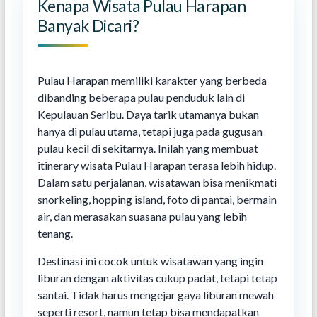
Kenapa Wisata Pulau Harapan
Banyak Dicari?
Pulau Harapan memiliki karakter yang berbeda
dibanding beberapa pulau penduduk lain di
Kepulauan Seribu. Daya tarik utamanya bukan
hanya di pulau utama, tetapi juga pada gugusan
pulau kecil di sekitarnya. Inilah yang membuat
itinerary wisata Pulau Harapan terasa lebih hidup.
Dalam satu perjalanan, wisatawan bisa menikmati
snorkeling, hopping island, foto di pantai, bermain
air, dan merasakan suasana pulau yang lebih
tenang.
Destinasi ini cocok untuk wisatawan yang ingin
liburan dengan aktivitas cukup padat, tetapi tetap
santai. Tidak harus mengejar gaya liburan mewah
seperti resort, namun tetap bisa mendapatkan