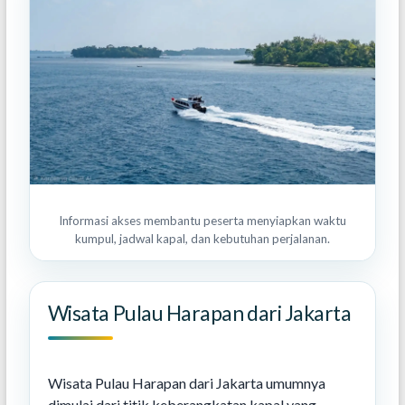
Informasi akses membantu peserta menyiapkan waktu
kumpul, jadwal kapal, dan kebutuhan perjalanan.
Wisata Pulau Harapan dari Jakarta
Wisata Pulau Harapan dari Jakarta umumnya
dimulai dari titik keberangkatan kapal yang