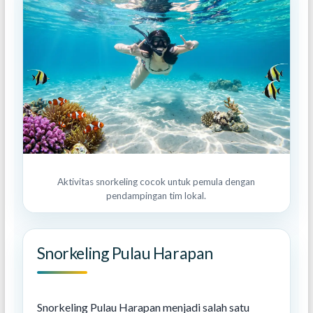
Aktivitas snorkeling cocok untuk pemula dengan
pendampingan tim lokal.
Snorkeling Pulau Harapan
Snorkeling Pulau Harapan menjadi salah satu