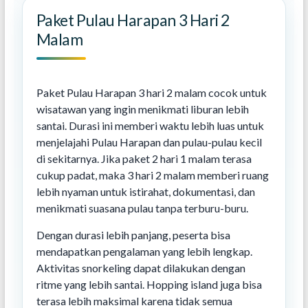
Paket Pulau Harapan 3 Hari 2
Malam
Paket Pulau Harapan 3 hari 2 malam cocok untuk
wisatawan yang ingin menikmati liburan lebih
santai. Durasi ini memberi waktu lebih luas untuk
menjelajahi Pulau Harapan dan pulau-pulau kecil
di sekitarnya. Jika paket 2 hari 1 malam terasa
cukup padat, maka 3 hari 2 malam memberi ruang
lebih nyaman untuk istirahat, dokumentasi, dan
menikmati suasana pulau tanpa terburu-buru.
Dengan durasi lebih panjang, peserta bisa
mendapatkan pengalaman yang lebih lengkap.
Aktivitas snorkeling dapat dilakukan dengan
ritme yang lebih santai. Hopping island juga bisa
terasa lebih maksimal karena tidak semua