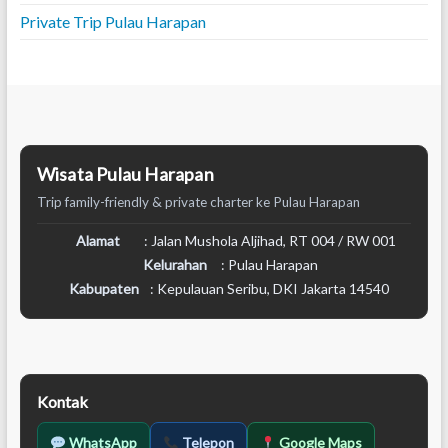
Private Trip Pulau Harapan
Wisata Pulau Harapan
Trip family-friendly & private charter ke Pulau Harapan
Alamat
: Jalan Mushola Aljihad, RT 004 / RW 001
Kelurahan
: Pulau Harapan
Kabupaten
: Kepulauan Seribu, DKI Jakarta 14540
Kontak
WhatsApp
Telepon
Google Maps