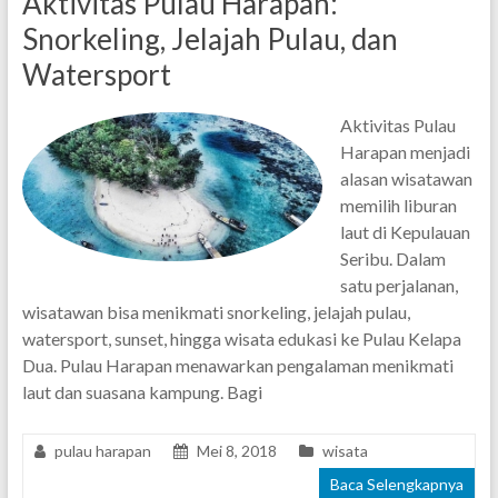
Aktivitas Pulau Harapan:
Snorkeling, Jelajah Pulau, dan
Watersport
Aktivitas Pulau
Harapan menjadi
alasan wisatawan
memilih liburan
laut di Kepulauan
Seribu. Dalam
satu perjalanan,
wisatawan bisa menikmati snorkeling, jelajah pulau,
watersport, sunset, hingga wisata edukasi ke Pulau Kelapa
Dua. Pulau Harapan menawarkan pengalaman menikmati
laut dan suasana kampung. Bagi
pulau harapan
Mei 8, 2018
wisata
Baca Selengkapnya