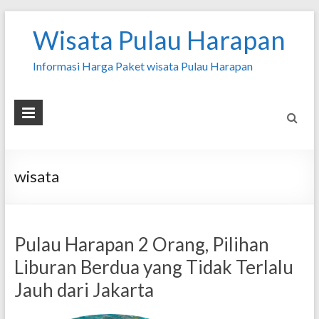
Wisata Pulau Harapan
Informasi Harga Paket wisata Pulau Harapan
wisata
Pulau Harapan 2 Orang, Pilihan
Liburan Berdua yang Tidak Terlalu
Jauh dari Jakarta