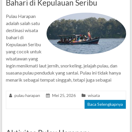
Bahari di Kepulauan Seribu
Pulau Harapan
adalah salah satu
destinasi wisata
bahari di
Kepulauan Seribu
yang cocok untuk
wisatawan yang
ingin menikmati laut jernih, snorkeling, jelajah pulau, dan
suasana pulau penduduk yang santai. Pulau ini tidak hanya
menarik sebagai tempat singgah, tetapi juga sebagai
pulau harapan
Mei 25, 2026
wisata
Baca Selengkapnya