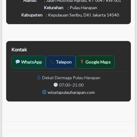
Alamat
: Jalan Mushola Aljihad, RT 004 / RW 001
Kelurahan
: Pulau Harapan
Kabupaten
: Kepulauan Seribu, DKI Jakarta 14540
Kontak
WhatsApp
Telepon
Google Maps
Dekat Dermaga Pulau Harapan
07:00–21:00
wisatapulauharapan.com